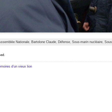
Assemblée Nationale
,
Bartolone Claude
,
Défense
,
Sous-marin nucléaire
,
Sous
sed.
émoires d’un vieux lion