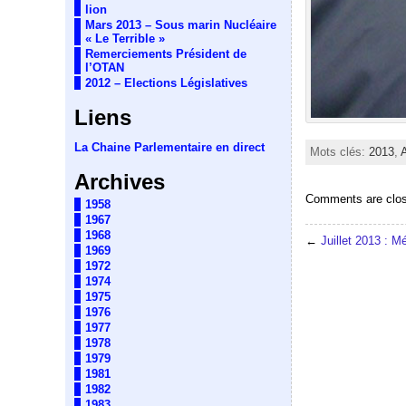
lion
Mars 2013 – Sous marin Nucléaire
« Le Terrible »
Remerciements Président de
l’OTAN
2012 – Elections Législatives
Liens
La Chaine Parlementaire en direct
Mots clés:
2013
,
Archives
Comments are clo
1958
1967
1968
←
Juillet 2013 : M
1969
1972
1974
1975
1976
1977
1978
1979
1981
1982
1983