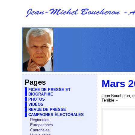
Mars 2
Pages
FICHE DE PRESSE ET
BIOGRAPHIE
Jean-Boucheron, co
PHOTOS
Terrible »
VIDÉOS
REVUE DE PRESSE
CAMPAGNES ÉLECTORALES
Régionales
Europeennes
Cantonales