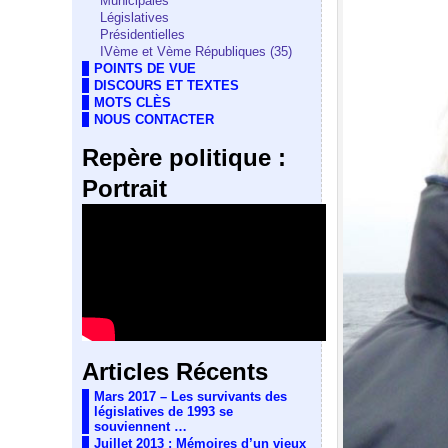
Municipales
Législatives
Présidentielles
IVème et Vème Républiques (35)
POINTS DE VUE
DISCOURS ET TEXTES
MOTS CLÈS
NOUS CONTACTER
Repère politique :
Portrait
Articles Récents
Mars 2017 – Les survivants des
législatives de 1993 se
souviennent …
Juillet 2013 : Mémoires d’un vieux