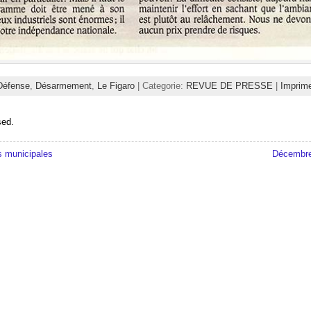
Défense
,
Désarmement
,
Le Figaro
| Categorie:
REVUE DE PRESSE
|
Imprim
sed.
s municipales
Décembre