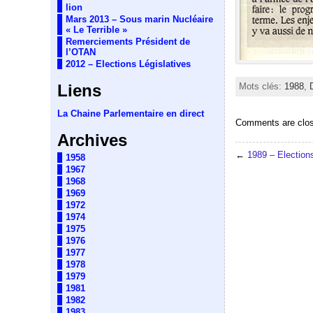
lion
Mars 2013 – Sous marin Nucléaire
« Le Terrible »
Remerciements Président de
l’OTAN
2012 – Elections Législatives
Liens
Mots clés:
1988
,
La Chaine Parlementaire en direct
Comments are clo
Archives
←
1989 – Election
1958
1967
1968
1969
1972
1974
1975
1976
1977
1978
1979
1981
1982
1983