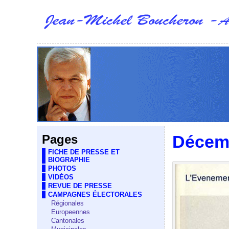
Décemb
Pages
FICHE DE PRESSE ET
BIOGRAPHIE
PHOTOS
VIDÉOS
REVUE DE PRESSE
CAMPAGNES ÉLECTORALES
Régionales
Europeennes
Cantonales