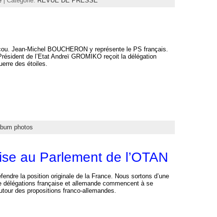
e
| Categorie:
REVUE DE PRESSE
Moscou. Jean-Michel BOUCHERON y représente le PS français.
résident de l’Etat Andreï GROMIKO reçoit la délégation
uerre des étoiles.
lbum photos
aise au Parlement de l’OTAN
fendre la position originale de la France. Nous sortons d’une
tre délégations française et allemande commencent à se
utour des propositions franco-allemandes.