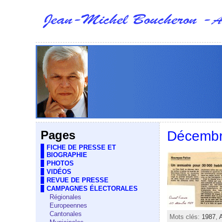
Pages
Décembr
FICHE DE PRESSE ET
BIOGRAPHIE
PHOTOS
VIDÉOS
REVUE DE PRESSE
CAMPAGNES ÉLECTORALES
Régionales
Europeennes
Cantonales
Mots clés:
1987
,