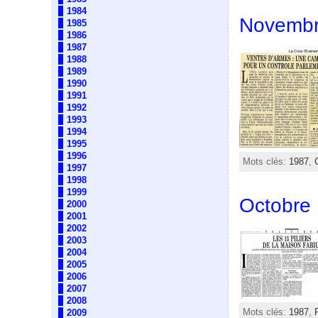
1984
Novembr
1985
1986
1987
1988
1989
1990
1991
1992
1993
1994
1995
1996
Mots clés:
1987
,
1997
1998
1999
Octobre 
2000
2001
2002
2003
2004
2005
2006
2007
2008
Mots clés:
1987
,
2009