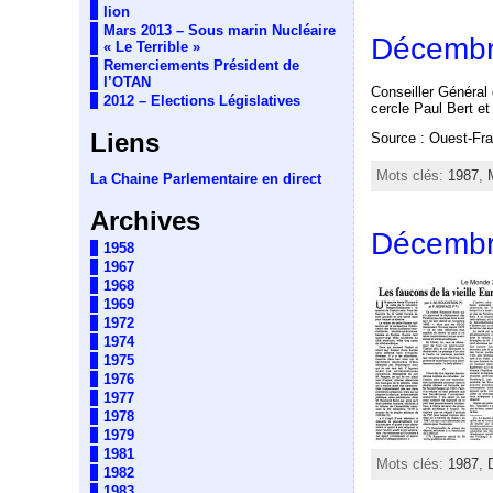
lion
Mars 2013 – Sous marin Nucléaire
Décembr
« Le Terrible »
Remerciements Président de
l’OTAN
Conseiller Général d
2012 – Elections Législatives
cercle Paul Bert et
Liens
Source : Ouest-Fr
Mots clés:
1987
,
La Chaine Parlementaire en direct
Archives
Décembr
1958
1967
1968
1969
1972
1974
1975
1976
1977
1978
1979
1981
Mots clés:
1987
,
1982
1983