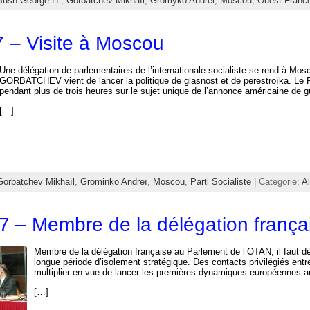
Bush George H.
,
Gorbatchev Mikhaïl
,
Gromyko Andréi
,
Moscou
,
Ouest-Franc
 – Visite à Moscou
Une délégation de parlementaires de l’internationale socialiste se rend à 
GORBATCHEV vient de lancer la politique de glasnost et de perestroïka. Le P
pendant plus de trois heures sur le sujet unique de l’annonce américaine de g
[…]
Gorbatchev Mikhaïl
,
Grominko Andreï
,
Moscou
,
Parti Socialiste
| Categorie:
A
87 – Membre de la délégation franç
Membre de la délégation française au Parlement de l’OTAN, il faut dé
longue période d’isolement stratégique. Des contacts privilégiés en
multiplier en vue de lancer les premières dynamiques européennes a
[…]