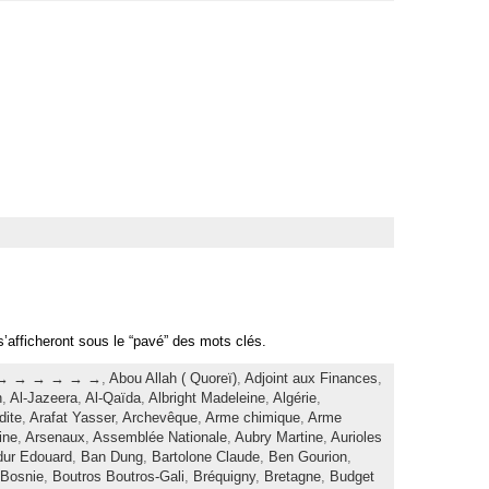
s’afficheront sous le “pavé” des mots clés.
→ → → → → →
,
Abou Allah ( Quoreï)
,
Adjoint aux Finances
,
h
,
Al-Jazeera
,
Al-Qaïda
,
Albright Madeleine
,
Algérie
,
dite
,
Arafat Yasser
,
Archevêque
,
Arme chimique
,
Arme
ine
,
Arsenaux
,
Assemblée Nationale
,
Aubry Martine
,
Aurioles
dur Edouard
,
Ban Dung
,
Bartolone Claude
,
Ben Gourion
,
Bosnie
,
Boutros Boutros-Gali
,
Bréquigny
,
Bretagne
,
Budget