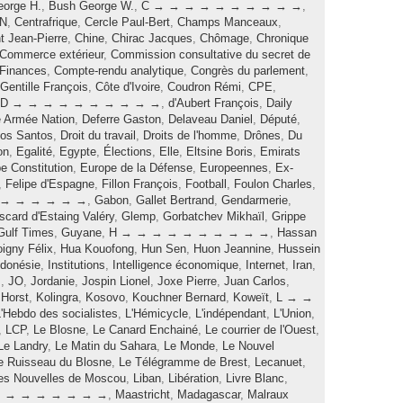
orge H.
,
Bush George W.
,
C → → → → → → → → → →
,
N
,
Centrafrique
,
Cercle Paul-Bert
,
Champs Manceaux
,
 Jean-Pierre
,
Chine
,
Chirac Jacques
,
Chômage
,
Chronique
Commerce extérieur
,
Commission consultative du secret de
Finances
,
Compte-rendu analytique
,
Congrès du parlement
,
Gentille François
,
Côte d'Ivoire
,
Coudron Rémi
,
CPE
,
D → → → → → → → → → →
,
d'Aubert François
,
Daily
 Armée Nation
,
Deferre Gaston
,
Delaveau Daniel
,
Député
,
os Santos
,
Droit du travail
,
Droits de l'homme
,
Drônes
,
Du
on
,
Egalité
,
Egypte
,
Élections
,
Elle
,
Eltsine Boris
,
Emirats
e Constitution
,
Europe de la Défense
,
Europeennes
,
Ex-
,
Felipe d'Espagne
,
Fillon François
,
Football
,
Foulon Charles
,
 → → → → → →
,
Gabon
,
Gallet Bertrand
,
Gendarmerie
,
scard d'Estaing Valéry
,
Glemp
,
Gorbatchev Mikhaïl
,
Grippe
Gulf Times
,
Guyane
,
H → → → → → → → → → →
,
Hassan
igny Félix
,
Hua Kouofong
,
Hun Sen
,
Huon Jeannine
,
Hussein
ndonésie
,
Institutions
,
Intelligence économique
,
Internet
,
Iran
,
m
,
JO
,
Jordanie
,
Jospin Lionel
,
Joxe Pierre
,
Juan Carlos
,
 Horst
,
Kolingra
,
Kosovo
,
Kouchner Bernard
,
Koweït
,
L → →
'Hebdo des socialistes
,
L'Hémicycle
,
L'indépendant
,
L'Union
,
,
LCP
,
Le Blosne
,
Le Canard Enchainé
,
Le courrier de l'Ouest
,
Le Landry
,
Le Matin du Sahara
,
Le Monde
,
Le Nouvel
e Ruisseau du Blosne
,
Le Télégramme de Brest
,
Lecanuet
,
es Nouvelles de Moscou
,
Liban
,
Libération
,
Livre Blanc
,
 → → → → → → →
,
Maastricht
,
Madagascar
,
Malraux