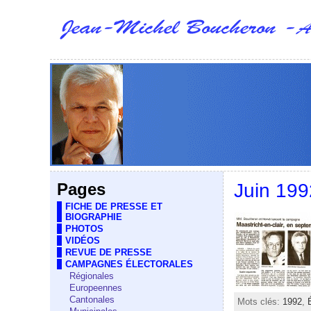
Pages
Juin 199
FICHE DE PRESSE ET
BIOGRAPHIE
PHOTOS
VIDÉOS
REVUE DE PRESSE
CAMPAGNES ÉLECTORALES
Régionales
Europeennes
Cantonales
Mots clés:
1992
,