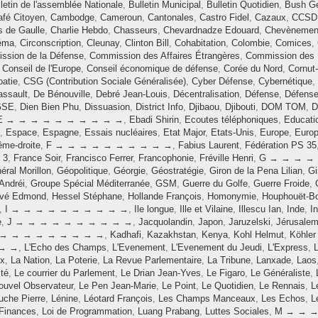
letin de l'assemblée Nationale
,
Bulletin Municipal
,
Bulletin Quotidien
,
Bush Ge
afé Citoyen
,
Cambodge
,
Cameroun
,
Cantonales
,
Castro Fidel
,
Cazaux
,
CCSD
s de Gaulle
,
Charlie Hebdo
,
Chasseurs
,
Chevardnadze Edouard
,
Chevènement
éma
,
Circonscription
,
Cleunay
,
Clinton Bill
,
Cohabitation
,
Colombie
,
Comices
,
ssion de la Défense
,
Commission des Affaires Étrangères
,
Commission des 
,
Conseil de l'Europe
,
Conseil économique de défense
,
Corée du Nord
,
Cornut-
oatie
,
CSG (Contribution Sociale Généralisée)
,
Cyber Défense
,
Cybernétique
,
assault
,
De Bénouville
,
Debré Jean-Louis
,
Décentralisation
,
Défense
,
Défense
GSE
,
Dien Bien Phu
,
Dissuasion
,
District Info
,
Djibaou
,
Djibouti
,
DOM TOM
,
D
E → → → → → → → → → →
,
Ebadi Shirin
,
Ecoutes téléphoniques
,
Educati
,
Espace
,
Espagne
,
Essais nucléaires
,
Etat Major
,
Etats-Unis
,
Europe
,
Europ
ême-droite
,
F → → → → → → → → → →
,
Fabius Laurent
,
Fédération PS 35
 3
,
France Soir
,
Francisco Ferrer
,
Francophonie
,
Fréville Henri
,
G → → → →
éral Morillon
,
Géopolitique
,
Géorgie
,
Géostratégie
,
Giron de la Pena Lilian
,
Gi
Andréi
,
Groupe Spécial Méditerranée
,
GSM
,
Guerre du Golfe
,
Guerre Froide
,
rvé Edmond
,
Hessel Stéphane
,
Hollande François
,
Homonymie
,
Houphouët-Bo
,
I → → → → → → → → → →
,
Ile longue
,
Ille et Vilaine
,
Illescu Ian
,
Inde
,
I
e
,
J → → → → → → → → → →
,
Jacquolandin
,
Japon
,
Jaruzelski
,
Jérusale
 → → → → → → → → →
,
Kadhafi
,
Kazakhstan
,
Kenya
,
Kohl Helmut
,
Köhler
→ →
,
L'Echo des Champs
,
L'Evenement
,
L'Evenement du Jeudi
,
L'Express
,
L
ix
,
La Nation
,
La Poterie
,
La Revue Parlementaire
,
La Tribune
,
Lanxade
,
Laos
ité
,
Le courrier du Parlement
,
Le Drian Jean-Yves
,
Le Figaro
,
Le Généraliste
,
ouvel Observateur
,
Le Pen Jean-Marie
,
Le Point
,
Le Quotidien
,
Le Rennais
,
L
ouche Pierre
,
Lénine
,
Léotard François
,
Les Champs Manceaux
,
Les Echos
,
L
 Finances
,
Loi de Programmation
,
Luang Prabang
,
Luttes Sociales
,
M → → →