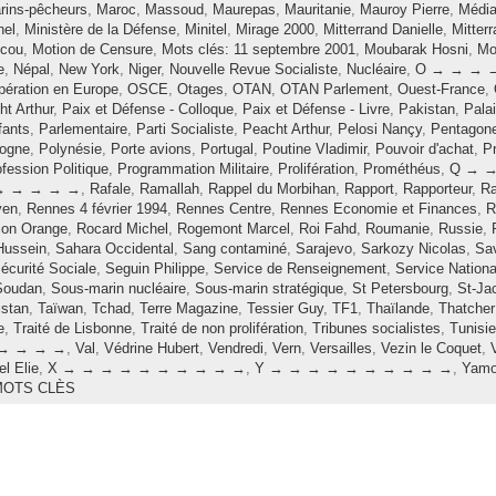
rins-pêcheurs
,
Maroc
,
Massoud
,
Maurepas
,
Mauritanie
,
Mauroy Pierre
,
Médi
nel
,
Ministère de la Défense
,
Minitel
,
Mirage 2000
,
Mitterrand Danielle
,
Mitter
cou
,
Motion de Censure
,
Mots clés: 11 septembre 2001
,
Moubarak Hosni
,
Mo
e
,
Népal
,
New York
,
Niger
,
Nouvelle Revue Socialiste
,
Nucléaire
,
O → → → 
opération en Europe
,
OSCE
,
Otages
,
OTAN
,
OTAN Parlement
,
Ouest-France
,
t Arthur
,
Paix et Défense - Colloque
,
Paix et Défense - Livre
,
Pakistan
,
Pala
fants
,
Parlementaire
,
Parti Socialiste
,
Peacht Arthur
,
Pelosi Nançy
,
Pentagon
logne
,
Polynésie
,
Porte avions
,
Portugal
,
Poutine Vladimir
,
Pouvoir d'achat
,
Pr
fession Politique
,
Programmation Militaire
,
Prolifération
,
Prométhéus
,
Q → 
→ → → → →
,
Rafale
,
Ramallah
,
Rappel du Morbihan
,
Rapport
,
Rapporteur
,
Ra
yen
,
Rennes 4 février 1994
,
Rennes Centre
,
Rennes Economie et Finances
,
R
ion Orange
,
Rocard Michel
,
Rogemont Marcel
,
Roi Fahd
,
Roumanie
,
Russie
,
ussein
,
Sahara Occidental
,
Sang contaminé
,
Sarajevo
,
Sarkozy Nicolas
,
Sa
écurité Sociale
,
Seguin Philippe
,
Service de Renseignement
,
Service Nationa
Soudan
,
Sous-marin nucléaire
,
Sous-marin stratégique
,
St Petersbourg
,
St-Ja
istan
,
Taïwan
,
Tchad
,
Terre Magazine
,
Tessier Guy
,
TF1
,
Thaïlande
,
Thatcher
e
,
Traité de Lisbonne
,
Traité de non prolifération
,
Tribunes socialistes
,
Tunisie
→ → → →
,
Val
,
Védrine Hubert
,
Vendredi
,
Vern
,
Versailles
,
Vezin le Coquet
,
l Elie
,
X → → → → → → → → → →
,
Y → → → → → → → → → →
,
Yamo
MOTS CLÈS