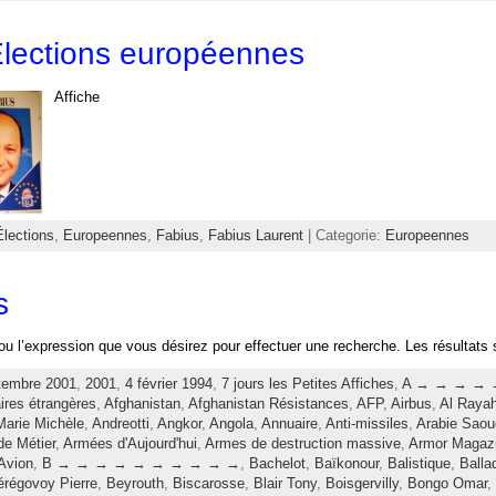
lections européennes
Affiche
Élections
,
Europeennes
,
Fabius
,
Fabius Laurent
| Categorie:
Europeennes
s
ou l’expression que vous désirez pour effectuer une recherche. Les résultats 
tembre 2001
,
2001
,
4 février 1994
,
7 jours les Petites Affiches
,
A → → → → 
aires étrangères
,
Afghanistan
,
Afghanistan Résistances
,
AFP
,
Airbus
,
Al Raya
-Marie Michèle
,
Andreotti
,
Angkor
,
Angola
,
Annuaire
,
Anti-missiles
,
Arabie Saou
e Métier
,
Armées d'Aujourd'hui
,
Armes de destruction massive
,
Armor Magaz
Avion
,
B → → → → → → → → → →
,
Bachelot
,
Baïkonour
,
Balistique
,
Balla
érégovoy Pierre
,
Beyrouth
,
Biscarosse
,
Blair Tony
,
Boisgervilly
,
Bongo Omar
,