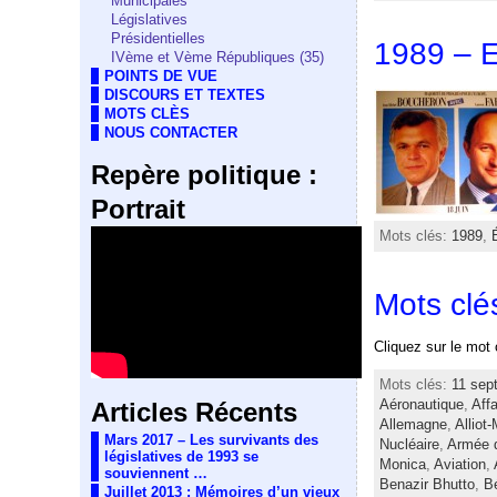
Municipales
Législatives
Présidentielles
1989 – E
IVème et Vème Républiques (35)
POINTS DE VUE
DISCOURS ET TEXTES
MOTS CLÈS
NOUS CONTACTER
Repère politique :
Portrait
Mots clés:
1989
,
Mots clé
Cliquez sur le mot 
Mots clés:
11 sep
Aéronautique
,
Aff
Articles Récents
Allemagne
,
Alliot
Mars 2017 – Les survivants des
Nucléaire
,
Armée d
législatives de 1993 se
Monica
,
Aviation
,
souviennent …
Benazir Bhutto
,
B
Juillet 2013 : Mémoires d’un vieux