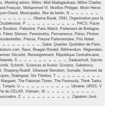
as
,
Meeting aérien
,
Métro
,
Midi Madagasikara
,
Millon Charles
,
rand François
,
Mohammed VI
,
Morillon Philippe
,
Morin Hervé
,
yen-Orient
,
Municipales
,
Mur de berlin
,
N → → → → → →
→ → → → → → →
,
Obama Barak
,
ONU
,
Organisation pour la
Ouzbékistan
,
P → → → → → → → → → →
,
PACS
,
Pacte
is Bourbon
,
Palestine
,
Paris Match
,
Parlement de Bretagne
,
e
,
Péres Shimon
,
Perestroïka
,
Permanence
,
Pérou
,
Photos
ésidentielles
,
Presse
,
Presse Parlementaire
,
Prix Nobel
,
→ → → → → → → → →
,
Qatar
,
Quartier
,
Quotidien de Paris
,
tiatum.com
,
Rave
,
Reagan Ronald
,
Référendum
,
Régionales
,
ennes Sécurité
,
Renseignement
,
République Centrafricaine
,
Rwanda
,
S → → → → → → → → → →
,
Saakashvili
,
Sacrés
vimbi
,
Schmitt
,
Sciences et Avenir
,
Scrutins
,
Sebrenica
,
l
,
Sharping Rudolf
,
Sihanouk Norodom
,
Somalie
,
Sommet de
cques
,
Stalingrad
,
Ste Thérèse
,
T → → → → → → → → →
 Margaret
,
The Pakistan Times
,
The Peninsula
,
Think Tanks
,
,
Turquie
,
U → → → → → → → → → →
,
Ukraine
,
URSS
,
V
Vie du CELAR
,
Vietnam
,
W → → → → → → → → → →
,
ussoukro
,
Z → → → → → → → → → →
,
Zapatero José