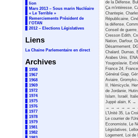
de la Défense
,
Bul
lion
Ça m'intéresse
,
C
Mars 2013 – Sous marin Nucléaire
« Le Terrible »
Chantepie
,
Charle
Remerciements Président de
Républicaine
,
Cin
l’OTAN
la défense
,
Commi
2012 – Elections Législatives
Conseil de guerre
Cresson Edith
,
Cr
Liens
Nation
,
Darfour
,
D
Désarmement
,
D
La Chaine Parlementaire en direct
Chalard
,
Dumas
,
Arabes Unis
,
ENA
Archives
Yougoslavie
,
Extr
France 24
,
France
1958
Général Giap
,
Gén
1967
Aviaire
,
Gromyko 
1968
1969
II
,
Hémicycle
,
He
1972
de Jordanie
,
Hutin
1974
Islam
,
Israël
,
Itali
1975
Juppé alain
,
K →
1976
→ → → → → → 
1977
L'Unité 35
,
La Cro
1978
Le courrier de l'Un
1979
Economiste
,
Le N
1981
Législatives
,
Lell
1982
Logement
,
Loi de
1983