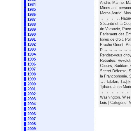
André
,
Marine
,
Ma
1984
Mines anti-person
1985
Morne Astrid
,
Mos
1986
→ → → →
,
Natur
1987
Sécurité et la Co
1988
de Varsovie
,
Paech
1989
Parlement des En
1990
1991
libres de droit
,
Po
1992
Proche-Orient
,
Pro
1993
R → → → → → 
1994
Rendez-vous cito
1995
Retraites
,
Révolut
1996
Coeurs
,
Saddam H
1997
Secret Défense
,
S
1998
la Francophonie
,
1999
→
,
Tabilan
,
Tadjik
2000
Tjibaou Jean-Mari
2001
→ → → → → → 
2002
Washington
,
Wiese
2003
Luis
| Categorie:
2004
2005
2006
2007
2008
2009